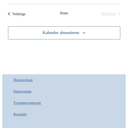
Heute
Verans
Nächste
Veranstaltungen
Vorherige
Kalender abonnieren
Datenschutz
Impressum
Transparenzseite
Kontakt