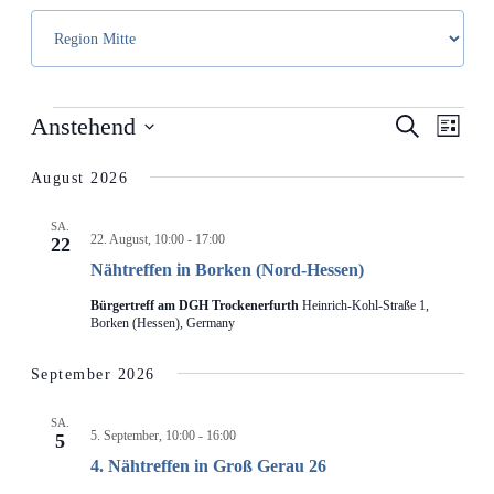
Veranstaltungskategorie
auswählen
VERANSTALTUNGEN
VERAN
VE
Anstehend
Suche
Liste
AN
SUCHE
Datum
wählen.
NA
UND
August 2026
ANSIC
SA.
NAVIG
22. August, 10:00
-
17:00
22
Nähtreffen in Borken (Nord-Hessen)
Bürgertreff am DGH Trockenerfurth
Heinrich-Kohl-Straße 1,
Borken (Hessen), Germany
September 2026
SA.
5. September, 10:00
-
16:00
5
4. Nähtreffen in Groß Gerau 26