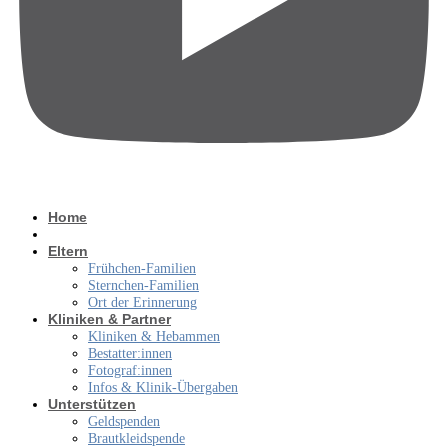
Home
Veranstaltungen
Eltern
Frühchen-Familien
Sternchen-Familien
Ort der Erinnerung
Kliniken & Partner
Kliniken & Hebammen
Bestatter:innen
Fotograf:innen
Infos & Klinik-Übergaben
Unterstützen
Geldspenden
Brautkleidspende