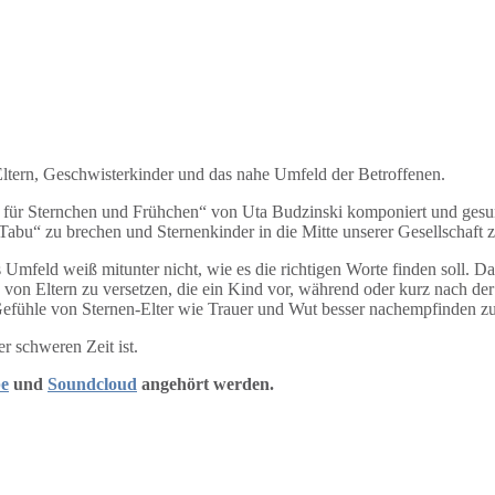
e Eltern, Geschwisterkinder und das nahe Umfeld der Betroffenen.
für Sternchen und Frühchen“ von Uta Budzinski komponiert und gesunge
abu“ zu brechen und Sternenkinder in die Mitte unserer Gesellschaft 
s Umfeld weiß mitunter nicht, wie es die richtigen Worte finden soll. Dab
e von Eltern zu versetzen, die ein Kind vor, während oder kurz nach d
 Gefühle von Sternen-Elter wie Trauer und Wut besser nachempfinden 
er schweren Zeit ist.
e
und
Soundcloud
angehört werden.