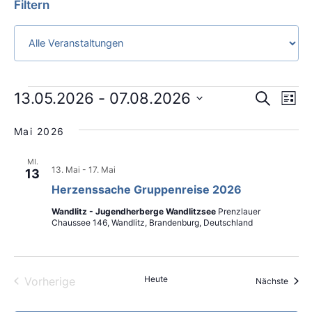
Filtern
VE
VERA
13.05.2026
 - 
07.08.2026
Suche
Liste
AN
SUCH
Datum
wählen.
NA
Mai 2026
UND
ANSIC
MI.
NAVIG
13. Mai
-
17. Mai
13
Herzenssache Gruppenreise 2026
Wandlitz - Jugendherberge Wandlitzsee
Prenzlauer
Chaussee 146, Wandlitz, Brandenburg, Deutschland
Veranstaltungen
Heute
Vorherige
Veran
Nächste